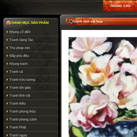
TRANG CHỦ
tranh tĩnh vật hoa
DANH MỤC SẢN PHẨM
Khung cổ điển
Tranh Sang Tac
Thu phap viet
Đắp phù điêu
Khung tranh
Tranh cá
Tranh trừu tượng
Tranh tôn giáo
Tranh tĩnh vật
Tranh thêu
Tranh phong thủy
Tranh phong cảnh
Tranh Phật
Tranh ngựa