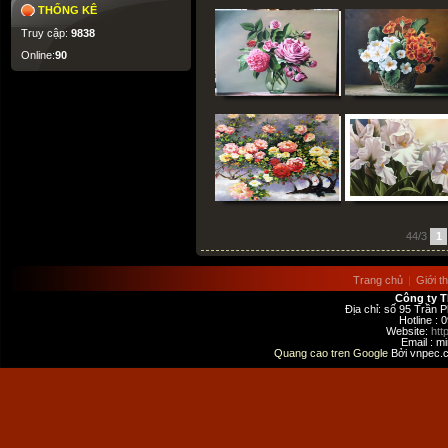
THỐNG KÊ
Truy cập:
9838
Online:
90
44/3
1
Trang chủ
|
Giới t
Công ty 
Địa chỉ: số 95 Trần 
Hotline :
Website:
htt
Email : 
Quang cao tren Google
Bởi vnpec.c