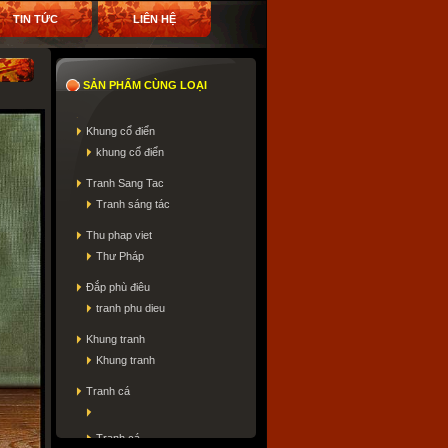
TIN TỨC
LIÊN HỆ
SẢN PHẨM CÙNG LOẠI
Khung cổ điển
khung cổ điển
Tranh Sang Tac
Tranh sáng tác
Thu phap viet
Thư Pháp
Đắp phù điêu
tranh phu dieu
Khung tranh
Khung tranh
Tranh cá
Tranh cá