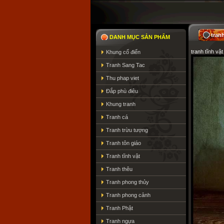
tran
DANH MỤC SẢN PHẨM
tranh tĩnh vật
Khung cổ điển
Tranh Sang Tac
Thu phap viet
Đắp phù điêu
Khung tranh
Tranh cá
Tranh trừu tượng
Tranh tôn giáo
Tranh tĩnh vật
Tranh thêu
Tranh phong thủy
Tranh phong cảnh
Tranh Phật
Tranh ngựa