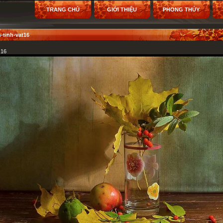
TRANG CHỦ
GIỚI THIỆU
PHONG THỦY
h-tinh-vat16
 16